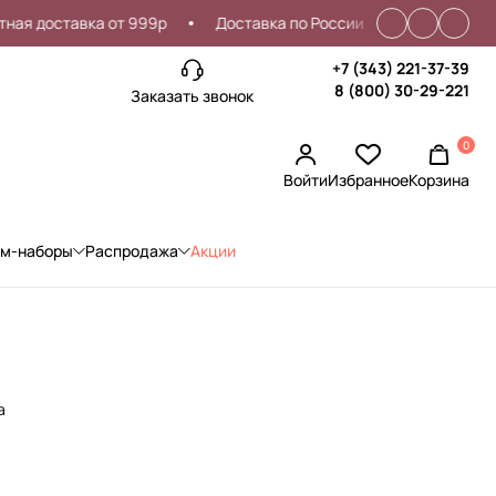
я доставка от 999р
Доставка по России
Проблемы со 
+7 (343) 221-37-39
8 (800) 30-29-221
Заказать звонок
0
Войти
Избранное
Корзина
ом-наборы
Распродажа
Акции
а