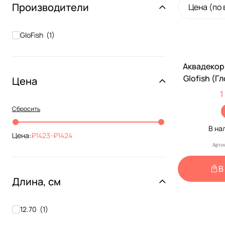
Производители
Цена (по
GloFish
(
1
)
Аквадекор
Glofish (
Цена
Звезда С
1
12,7*5,1*
Сбросить
В на
Цена:
1423
-
1424
Арти
В
Длина, см
12.70
(
1
)