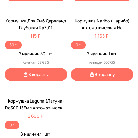
Кормушка Для Рыб Дарелэнд
Кормушка Naribo (Нарибо)
Глубокая Rp7011
Автоматическая На
Батарейках Nr-080966
115 ₽
1 165 ₽
50 г
0 г
В наличии
49
шт.
В наличии
1
шт.
Артикул: 198758
Артикул: 190077
В корзину
В корзину
Кормушка Laguna (Лагуна)
Dc500 135мл Автоматическая
70224002
2 699 ₽
0 г
В наличии
1
шт.