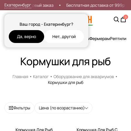
Екатеринбург
Скидка 7% на первый заказ
Бесплатная доставка от 999р
0
Ваш город - Екатеринбург?
Да, верно
Нет, другой
Кошки
Собаки
Рыбы
Грызуны и Хорьки
Птицы
Фермерам
Рептилии
Х
Кормушки для рыб
Главная
Каталог
Оборудование для аквариумов
Кормушки для рыб
Фильтры
Цена (по возрастанию)
Кормушка Для Рыб
Кормушка Для Рыб С