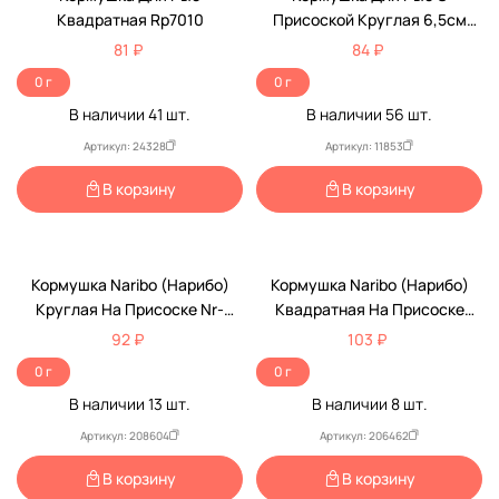
Квадратная Rp7010
Присоской Круглая 6,5см
Дарелэнд Rp7012
81 ₽
84 ₽
0 г
0 г
В наличии
41
шт.
В наличии
56
шт.
Артикул: 24328
Артикул: 11853
В корзину
В корзину
Кормушка Naribo (Нарибо)
Кормушка Naribo (Нарибо)
Круглая На Присоске Nr-
Квадратная На Присоске
662500 Пластик
Пластик Nr-662517
92 ₽
103 ₽
0 г
0 г
В наличии
13
шт.
В наличии
8
шт.
Артикул: 208604
Артикул: 206462
В корзину
В корзину