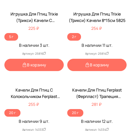
Игрушка Для Птиц Trixie
Игрушка Для Птиц Trixie
(Трикси) Качели С
(Трикси) Качели 8*15см 5825
Колокольчиком 12,5*13,5см
225 ₽
254 ₽
5830
5 г
2 г
В наличии
3
шт.
В наличии
11
шт.
Артикул: 25816
Артикул: 25814
В корзину
В корзину
Качели Для Птиц С
Качели Для Птиц Ferplast
Колокольчиком Ferplast
(Ферпласт) Трапеция
(Ферпласт) 9,5*14см Lam4058
12,3*15,2см Pa 4082
255 ₽
281 ₽
20 г
20 г
В наличии
9
шт.
В наличии
12
шт.
Артикул: 14333
Артикул: 14334