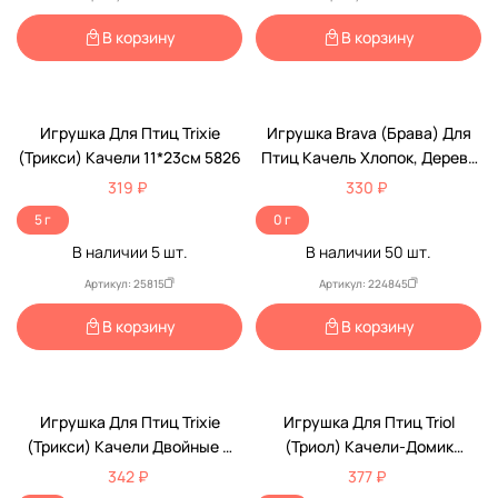
В корзину
В корзину
Игрушка Для Птиц Trixie
Игрушка Brava (Брава) Для
(Трикси) Качели 11*23см 5826
Птиц Качель Хлопок, Дерево
10*17см 7517
319 ₽
330 ₽
5 г
0 г
В наличии
5
шт.
В наличии
50
шт.
Артикул: 25815
Артикул: 224845
В корзину
В корзину
Игрушка Для Птиц Trixie
Игрушка Для Птиц Triol
(Трикси) Качели Двойные С
(Триол) Качели-Домик
Колокольчиком 12,5*20см
17,5/20,5*12,5см 52171028
342 ₽
377 ₽
5822