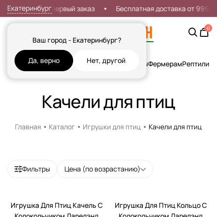
Екатеринбург
Скидка 7% на первый заказ
Бесплатная доставка от 999р
0
Ваш город - Екатеринбург?
Да, верно
Нет, другой
Кошки
Собаки
Рыбы
Грызуны и Хорьки
Птицы
Фермерам
Рептилии
Х
Качели для птиц
Главная
Каталог
Игрушки для птиц
Качели для птиц
Фильтры
Цена (по возрастанию)
Игрушка Для Птиц Качель С
Игрушка Для Птиц Кольцо С
Колокольчиком Дарелэнд
Колокольчиком Дарелэнд