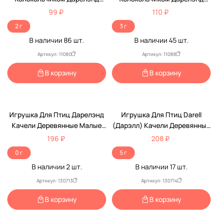
Rp5021
Rp5024
99 ₽
110 ₽
2 г
3 г
В наличии
86
шт.
В наличии
45
шт.
Артикул: 11080
Артикул: 11088
В корзину
В корзину
Игрушка Для Птиц Дарелэнд
Игрушка Для Птиц Darell
Качели Деревянные Малые
(Дарэлл) Качели Деревянные
Rp8531
Средние Rp8532
196 ₽
208 ₽
0 г
5 г
В наличии
2
шт.
В наличии
17
шт.
Артикул: 130713
Артикул: 130714
В корзину
В корзину