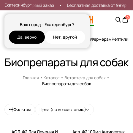
Екатеринбург
Скидка 7% на первый заказ
Бесплатная доставка от 999р
0
Ваш город - Екатеринбург?
Да, верно
Нет, другой
Кошки
Собаки
Рыбы
Грызуны и Хорьки
Птицы
Фермерам
Рептилии
Х
Биопрепараты для собак
Главная
Каталог
Ветаптека для собак
Биопрепараты для собак
Фильтры
Цена (по возрастанию)
АСД-Ф2 Для Лечения И
Асд-Ф2 100мл Антисептик