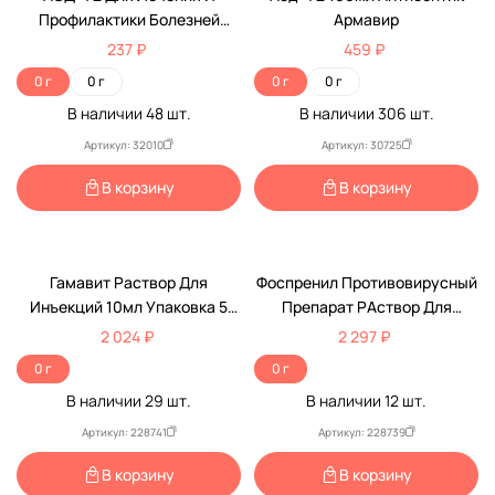
Профилактики Болезней
Армавир
Различной Этиологии,
237 ₽
459 ₽
Повышения Общей
0 г
0 г
0 г
0 г
Резистентности И
В наличии
48
шт.
В наличии
306
шт.
Продуктивности Животных
20мл Армавир
Артикул: 32010
Артикул: 30725
В корзину
В корзину
Гамавит Раствор Для
Фоспренил Противовирусный
Инъекций 10мл Упаковка 5
Препарат РАствор Для
Флаконов(Чв)
Инъекций 10мл Упаковка 5
2 024 ₽
2 297 ₽
Флаконов(Чв)
0 г
0 г
В наличии
29
шт.
В наличии
12
шт.
Артикул: 228741
Артикул: 228739
В корзину
В корзину