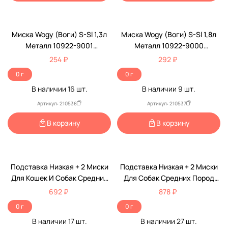
Миска Wogy (Воги) S-Sl 1,3л
Миска Wogy (Воги) S-Sl 1,8л
Металл 10922-9001
Металл 10922-9000
18,5*11,5см/6,5см 144г
20,5*13см/7см 192г
254 ₽
292 ₽
0 г
0 г
В наличии
16
шт.
В наличии
9
шт.
Артикул: 210538
Артикул: 210537
В корзину
В корзину
Подставка Низкая + 2 Миски
Подставка Низкая + 2 Миски
Для Кошек И Собак Средних
Для Собак Средних Пород
Пород 2*480мл 3152 Vm-
Цветная 3156 Vm-2700В
692 ₽
878 ₽
2700В
480мл
0 г
0 г
В наличии
17
шт.
В наличии
27
шт.