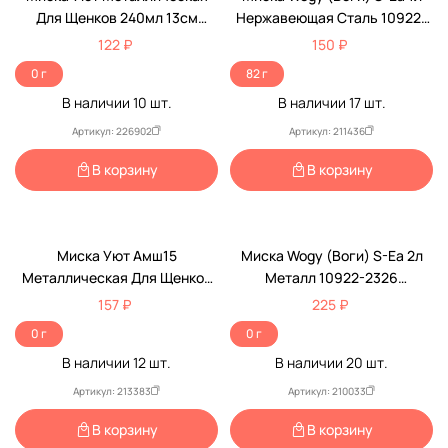
Для Щенков 240мл 13см
Нержавеющая Сталь 10922-
Амш13
2329 82г 19/12см/4см
122 ₽
150 ₽
0 г
82 г
В наличии
10
шт.
В наличии
17
шт.
Артикул: 226902
Артикул: 211436
В корзину
В корзину
Миска Уют Амш15
Миска Wogy (Воги) S-Ea 2л
Металлическая Для Щенков
Металл 10922-2326
390мл 15см
25*15,5см/6,5см
157 ₽
225 ₽
0 г
0 г
В наличии
12
шт.
В наличии
20
шт.
Артикул: 213383
Артикул: 210033
В корзину
В корзину