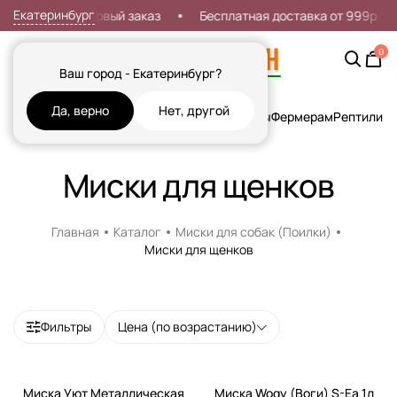
Екатеринбург
Скидка 7% на первый заказ
Бесплатная доставка от 999р
0
Ваш город - Екатеринбург?
Да, верно
Нет, другой
Кошки
Собаки
Рыбы
Грызуны и Хорьки
Птицы
Фермерам
Рептилии
Х
Миски для щенков
Главная
Каталог
Миски для собак (Поилки)
Миски для щенков
Фильтры
Цена (по возрастанию)
Миска Уют Металлическая
Миска Wogy (Воги) S-Ea 1л