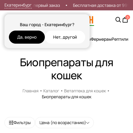
Екатеринбург
Скидка 7% на первый заказ
Бесплатная доставка от 999р
0
Ваш город - Екатеринбург?
Да, верно
Нет, другой
Кошки
Собаки
Рыбы
Грызуны и Хорьки
Птицы
Фермерам
Рептилии
Х
Биопрепараты для
кошек
Главная
Каталог
Ветаптека для кошек
Биопрепараты для кошек
Фильтры
Цена (по возрастанию)