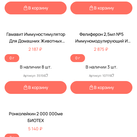
В корзину
В корзину
Гамавит Иммуностимулятор
Фелиферон 2,5мл №5
Для Домашних Животных
Иммуномодулирующий И
100мл
Противовирусный Препарат
2 187 ₽
2 875 ₽
Раствор Для Инъекций
0 г
0 г
В наличии
8
шт.
В наличии
3
шт.
Артикул: 35156
Артикул: 107119
В корзину
В корзину
Ронколейкин 2 000 000ме
БИОТЕХ
5 140 ₽