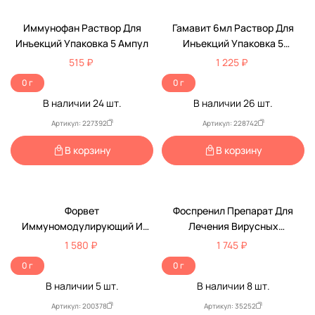
Иммунофан Раствор Для
Гамавит 6мл Раствор Для
Инъекций Упаковка 5 Ампул
Инъекций Упаковка 5
Флаконов (Чв)
515 ₽
1 225 ₽
0 г
0 г
В наличии
24
шт.
В наличии
26
шт.
Артикул: 227392
Артикул: 228742
В корзину
В корзину
Форвет
Фоспренил Препарат Для
Иммуномодулирующий И
Лечения Вирусных
Противовирусный Препарат
Заболеваний 50 Мл Раствор
1 580 ₽
1 745 ₽
5мл-1шт В Индивидуальной
Для Инъекций Микро-Плюс
0 г
0 г
Упаковке
В наличии
5
шт.
В наличии
8
шт.
Артикул: 200378
Артикул: 35252