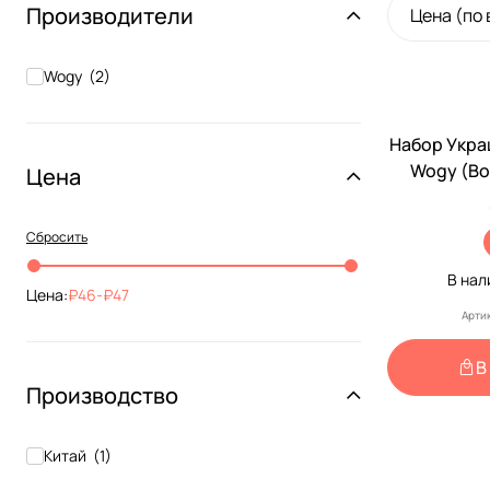
Производители
Цена (по
Wogy
(
2
)
Набор Укра
Wogy (Во
Цена
Лапка 2*1,
3319
Сбросить
В на
Цена:
46
-
47
Арти
В
Производство
Китай
(
1
)