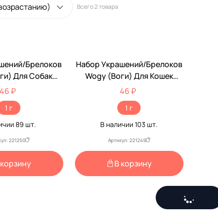
 возрастанию)
Всего
2 товара
шений/Брелоков
Набор Украшений/Брелоков
ги) Для Собак
Wogy (Воги) Для Кошек
5см (1*12) 2024-
Кошечка 2*1,5см (1*12) 2024-
46 ₽
46 ₽
 Цена 1шт
3318 Цена 1шт
1 г
1 г
личии
89
шт.
В наличии
103
шт.
кул: 221250
Артикул: 221249
 корзину
В корзину