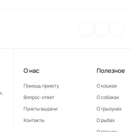
О нас
Полезное
Помощь приюту
О кошках
и.
Вопрос-ответ
О собаках
Пункты выдачи
О грызунах
Контакты
О рыбах
О птицах