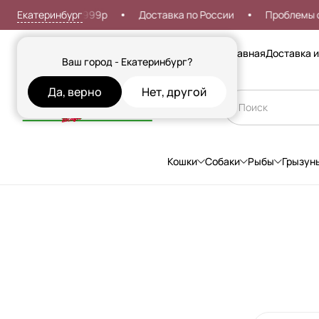
Екатеринбург
я доставка от 999р
Доставка по России
Проблемы со 
Сезонные товары
Главная
Доставка и
Ваш город - Екатеринбург?
Да, верно
Нет, другой
Кошки
Собаки
Рыбы
Грызун