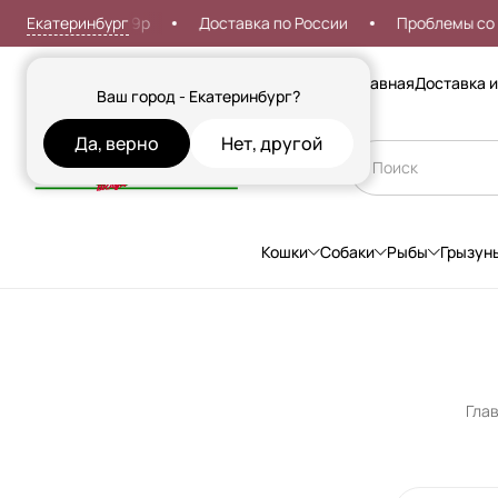
Екатеринбург
оставка от 999р
Доставка по России
Проблемы со вхо
Сезонные товары
Главная
Доставка и
Ваш город - Екатеринбург?
Да, верно
Нет, другой
Кошки
Собаки
Рыбы
Грызун
Гла