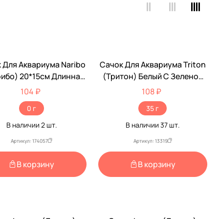
 Для Аквариума Naribo
Сачок Для Аквариума Triton
ибо) 20*15см Длинна
(Тритон) Белый С Зеленой
чки 35см Nr-662562
Ручкой №3 8*6см
104 ₽
108 ₽
0 г
35 г
В наличии
2
шт.
В наличии
37
шт.
Артикул: 174057
Артикул: 13319
В корзину
В корзину