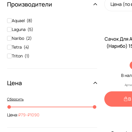
Производители
Цена (по
Aquael
(
8
)
Laguna
(
5
)
Naribo
(
2
)
Сачок Для 
(Нарибо) 1
Tetra
(
4
)
Ручки 3
Triton
(
1
)
В на
Цена
Арти
В
Сбросить
Цена:
79
-
1090