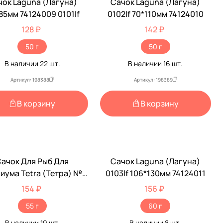
чок Laguna (Лагуна)
Сачок Laguna (Лагуна)
85мм 74124009 0101lf
0102lf 70*110мм 74124010
128 ₽
142 ₽
50 г
50 г
В наличии
22
шт.
В наличии
16
шт.
Артикул: 198388
Артикул: 198389
В корзину
В корзину
ачок Для Рыб Для
Сачок Laguna (Лагуна)
иума Tetra (Тетра) №4
0103lf 106*130мм 74124011
L 15*13*30см 724471
154 ₽
156 ₽
55 г
60 г
В наличии
19
шт.
В наличии
8
шт.