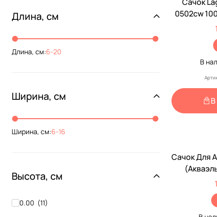
Сачок La
0502cw 10
Длина, см
Длина, см:
6
-
20
В на
Арти
Ширина, см
В
Ширина, см:
6
-
16
Сачок Для 
(Акваэл
Высота, см
2
0.00
(
11
)
В на