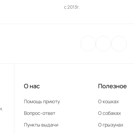
с 2013г.
О нас
Полезное
Помощь приюту
О кошках
и.
Вопрос-ответ
О собаках
Пункты выдачи
О грызунах