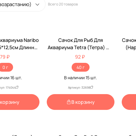
 возрастанию)
Всего
20 товаров
Аквариума Naribo
Сачок Для Рыб Для
Сачок
5*12,5см Длинна
Аквариума Tetra (Тетра) №1
(Нар
0см Nr-662555
S 8*9*24см 724440
Ру
79 ₽
92 ₽
0 г
40 г
личии
16
шт.
В наличии
15
шт.
кул: 174044
Артикул: 32698
 корзину
В корзину