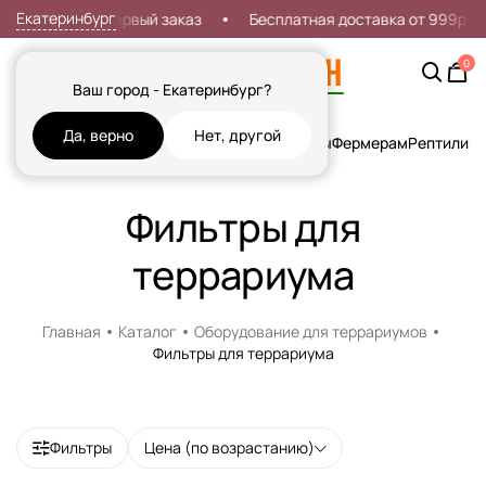
Екатеринбург
Скидка 7% на первый заказ
Бесплатная доставка от 999р
0
Ваш город - Екатеринбург?
Да, верно
Нет, другой
Кошки
Собаки
Рыбы
Грызуны и Хорьки
Птицы
Фермерам
Рептилии
Х
Фильтры для
террариума
Главная
Каталог
Оборудование для террариумов
Фильтры для террариума
Фильтры
Цена (по возрастанию)