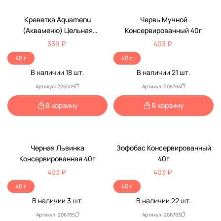
Креветка Aquamenu
Червь Мучной
(Акваменю) Цельная
Консервированный 40г
Консервированный 40г
339 ₽
403 ₽
40 г
40 г
В наличии
18
шт.
В наличии
21
шт.
Артикул: 226009
Артикул: 206784
В корзину
В корзину
Черная Львинка
Зофобас Консервированный
Консервированная 40г
40г
403 ₽
403 ₽
40 г
40 г
В наличии
3
шт.
В наличии
22
шт.
Артикул: 206785
Артикул: 206783