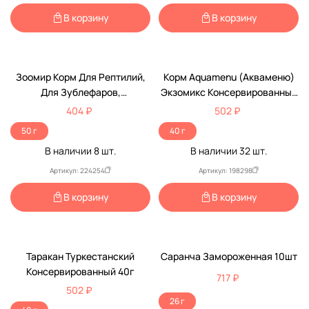
В корзину
В корзину
Зоомир Корм Для Рептилий,
Корм Aquamenu (Акваменю)
Для Зублефаров,
Экзомикс Консервированный
Насекомоядных Рептилий И
40г
404 ₽
502 ₽
Амфибий Желируемый 50г
50 г
40 г
931
В наличии
8
шт.
В наличии
32
шт.
Артикул: 224254
Артикул: 198298
В корзину
В корзину
Таракан Туркестанский
Саранча Замороженная 10шт
Консервированный 40г
717 ₽
502 ₽
26 г