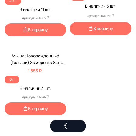
40 г
В наличии
5
шт.
В наличии
11
шт.
Артикул: 144960
Артикул: 206782
В корзину
В корзину
Мыши Новорожденные
(Голыши) Заморозка 8шт
Блистер
1 553 ₽
0 г
В наличии
3
шт.
Артикул: 225135
В корзину