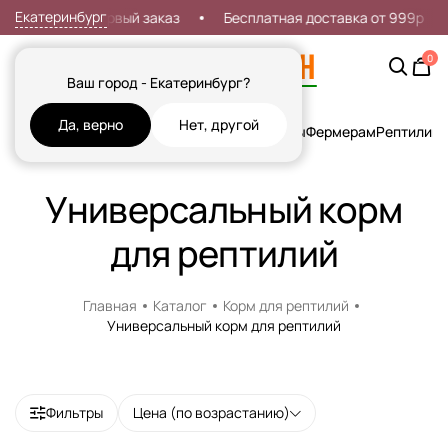
Екатеринбург
Скидка 7% на первый заказ
Бесплатная доставка от 999р
0
Ваш город - Екатеринбург?
Да, верно
Нет, другой
Кошки
Собаки
Рыбы
Грызуны и Хорьки
Птицы
Фермерам
Рептилии
Х
Универсальный корм
для рептилий
Главная
Каталог
Корм для рептилий
Универсальный корм для рептилий
Фильтры
Цена (по возрастанию)